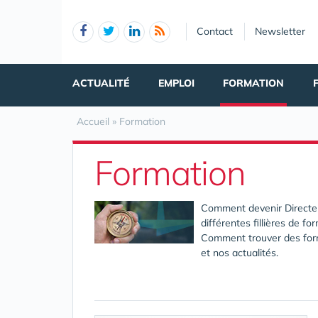
Panneau de gestion des cookies
Contact
Newsletter
ACTUALITÉ
EMPLOI
FORMATION
Accueil
»
Formation
Formation
Comment devenir Directeur
différentes fillières de f
Comment trouver des form
et nos actualités.