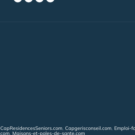
CapResidencesSeniors.com
Capgerisconseil.com
Emploi-f
.com
Maisons-et-poles-de-sante.com