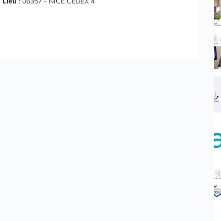
Lieu
: 06357 - NICE CEDEX 4