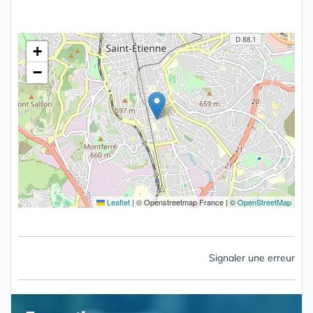
+
−
Leaflet
|
© Openstreetmap France | ©
OpenStreetMap
Signaler une erreur