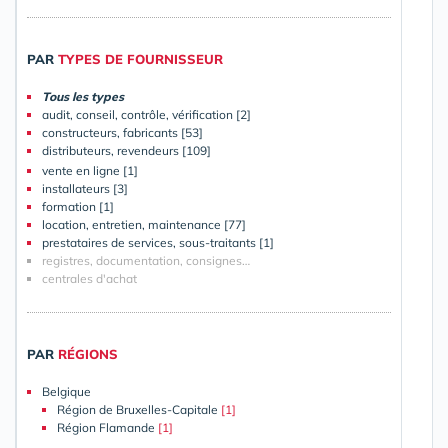
PAR
TYPES DE FOURNISSEUR
Tous les types
audit, conseil, contrôle, vérification [2]
constructeurs, fabricants [53]
distributeurs, revendeurs [109]
vente en ligne [1]
installateurs [3]
formation [1]
location, entretien, maintenance [77]
prestataires de services, sous-traitants [1]
registres, documentation, consignes…
centrales d'achat
PAR
RÉGIONS
Belgique
Région de Bruxelles-Capitale
[1]
Région Flamande
[1]