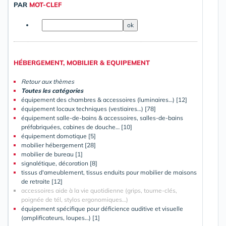
PAR
MOT-CLEF
HÉBERGEMENT, MOBILIER & EQUIPEMENT
Retour aux thèmes
Toutes les catégories
équipement des chambres & accessoires (luminaires…) [12]
équipement locaux techniques (vestiaires…) [78]
équipement salle-de-bains & accessoires, salles-de-bains
préfabriquées, cabines de douche… [10]
équipement domotique [5]
mobilier hébergement [28]
mobilier de bureau [1]
signalétique, décoration [8]
tissus d'ameublement, tissus enduits pour mobilier de maisons
de retraite [12]
accessoires aide à la vie quotidienne (grips, tourne-clés,
poignée de tél, stylos ergonomiques…)
équipement spécifique pour déficience auditive et visuelle
(amplificateurs, loupes…) [1]