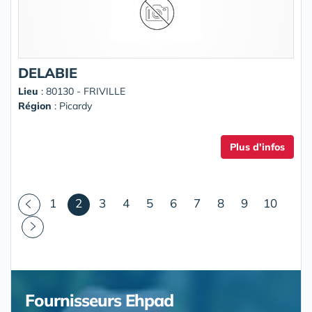
DELABIE
Lieu
: 80130 - FRIVILLE
Région
: Picardy
Plus d'infos
(courant)
1
2
3
4
5
6
7
8
9
10
Fournisseurs Ehpad