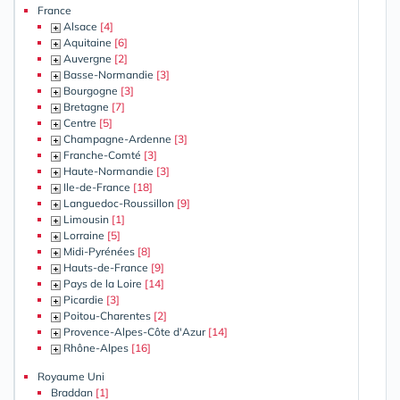
France
Alsace
[4]
Aquitaine
[6]
Auvergne
[2]
Basse-Normandie
[3]
Bourgogne
[3]
Bretagne
[7]
Centre
[5]
Champagne-Ardenne
[3]
Franche-Comté
[3]
Haute-Normandie
[3]
Ile-de-France
[18]
Languedoc-Roussillon
[9]
Limousin
[1]
Lorraine
[5]
Midi-Pyrénées
[8]
Hauts-de-France
[9]
Pays de la Loire
[14]
Picardie
[3]
Poitou-Charentes
[2]
Provence-Alpes-Côte d'Azur
[14]
Rhône-Alpes
[16]
Royaume Uni
Braddan
[1]