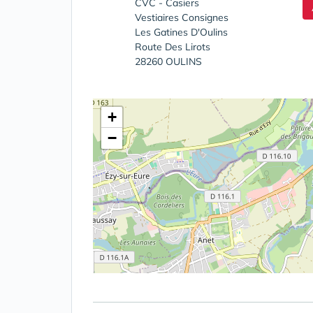
CVC - Casiers
Vestiaires Consignes
Les Gatines D'Oulins
Route Des Lirots
28260 OULINS
+
−