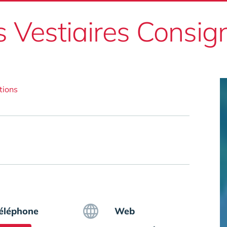
s Vestiaires Consig
tions
éléphone
Web