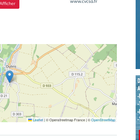
www.cvcsa.fr
Afficher
Leaflet
|
© Openstreetmap France | ©
OpenStreetMap