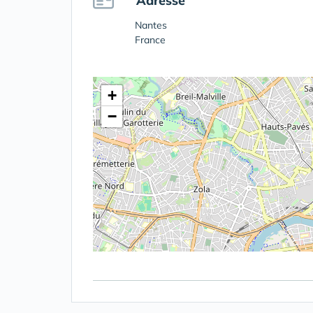
Adresse
Nantes
France
+
−