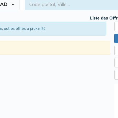
PAD
Liste des Off
re
, autres offres a proximité