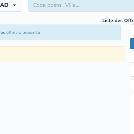
PAD
Liste des Off
res offres a proximité