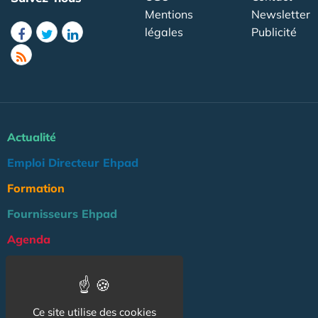
Mentions
Newsletter
légales
Publicité
Actualité
Emploi Directeur Ehpad
Formation
Fournisseurs Ehpad
Agenda
Réglementation
Outils
Ce site utilise des cookies
Groupe Maison de Retraite