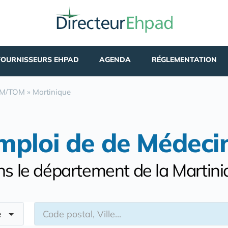
FOURNISSEURS EHPAD
AGENDA
RÉGLEMENTATION
M/TOM
»
Martinique
mploi de de Médeci
s le département de la Martin
re