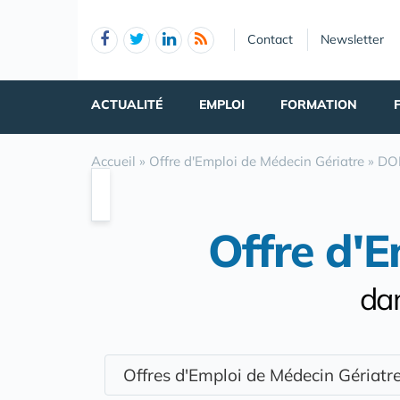
Panneau de gestion des cookies
Contact
Newsletter
ACTUALITÉ
EMPLOI
FORMATION
Accueil
»
Offre d'Emploi de Médecin Gériatre
»
DO
Offre d'E
dan
Offres d'Emploi de Médecin Gériat