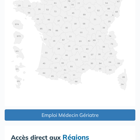
78
67
61
54
77
91
29
22
28
10
88
35
53
52
72
68
56
45
89
70
90
41
44
21
49
37
25
18
58
974
36
39
85
71
79
86
03
74
973
01
23
17
87
69
16
42
63
73
19
38
24
15
43
972
33
05
26
07
46
48
47
12
04
82
40
84
30
06
81
32
13
971
34
31
83
64
11
65
2B
09
976
66
2A
Emploi Médecin Gériatre
Régions
Accès direct aux