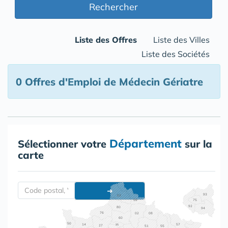
Rechercher
Liste des Offres
Liste des Villes
Liste des Sociétés
0 Offres d'Emploi de Médecin Gériatre
Département
Sélectionner votre
sur la
carte
➜
93
62
75
59
92
80
94
76
02
08
60
50
14
57
95
27
55
51