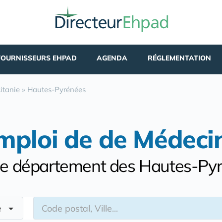
FOURNISSEURS EHPAD
AGENDA
RÉGLEMENTATION
itanie
»
Hautes-Pyrénées
mploi de de Médeci
le département des Hautes-Py
re