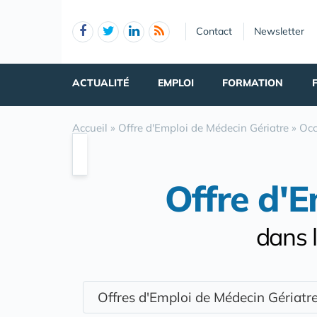
Panneau de gestion des cookies
Contact
Newsletter
ACTUALITÉ
EMPLOI
FORMATION
Accueil
»
Offre d'Emploi de Médecin Gériatre
»
Occ
Offre d'E
dans 
Offres d'Emploi de Médecin Gériat