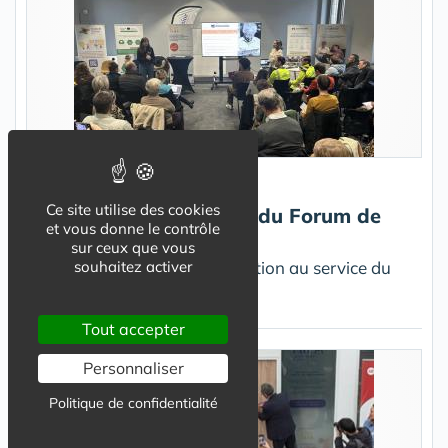
Actualité
Ce site utilise des cookies
Retour sur la 4e édition du Forum de
et vous donne le contrôle
l'Expérimentation
sur ceux que vous
un temps fort dédié à l’innovation au service du
souhaitez activer
bien vieillir.
Tout accepter
Personnaliser
Politique de confidentialité