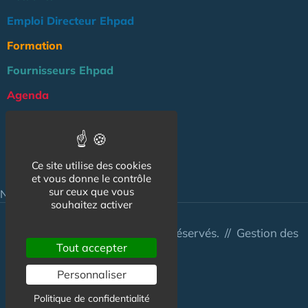
Emploi Directeur Ehpad
Formation
Fournisseurs Ehpad
Agenda
Réglementation
Outils
Ce site utilise des cookies
Groupe Maison de Retraite
et vous donne le contrôle
sur ceux que vous
NOS AUTRES SITES :
souhaitez activer
© Australis 2026 - Tous droits réservés. //
Gestion des
Tout accepter
cookies
Personnaliser
Politique de confidentialité