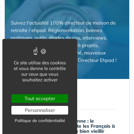
Suivez l'actualité 100% directeur de maison de
retraite / ehpad. Réglementation, bonnes
pratiques, outils, études de cas, interviews,
retours d'expériences, appels à projets,
publications, tendances marché, nouveaux
produits... Toute l'actualité du Directeur Ehpad !
Ce site utilise des cookies
et vous donne le contrôle
sur ceux que vous
souhaitez activer
A lire aussi
Tout accepter
Personnaliser
Politique de confidentialité
Consultation citoyenne : le
Gouvernement invite les Français à
dessiner l'avenir du bien vieillir