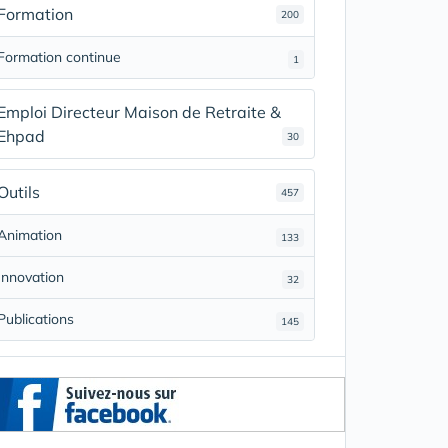
Formation
200
Formation continue
1
Emploi Directeur Maison de Retraite &
Ehpad
30
Outils
457
Animation
133
Innovation
32
Publications
145