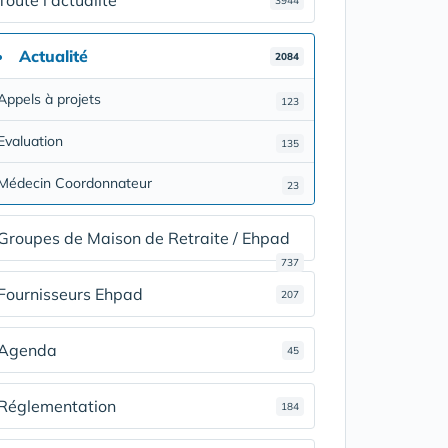
Toute l'actualité
3944
Actualité
2084
Appels à projets
123
Evaluation
135
Médecin Coordonnateur
23
Groupes de Maison de Retraite / Ehpad
737
Fournisseurs Ehpad
207
Agenda
45
Réglementation
184